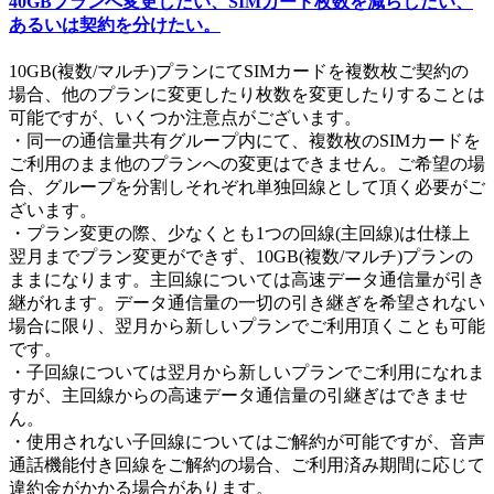
40GBプランへ変更したい、SIMカード枚数を減らしたい、
あるいは契約を分けたい。
10GB(複数/マルチ)プランにてSIMカードを複数枚ご契約の
場合、他のプランに変更したり枚数を変更したりすることは
可能ですが、いくつか注意点がございます。
・同一の通信量共有グループ内にて、複数枚のSIMカードを
ご利用のまま他のプランへの変更はできません。ご希望の場
合、グループを分割しそれぞれ単独回線として頂く必要がご
ざいます。
・
プラン変更の際、少なくとも1つの回線(主回線)は仕様上
翌月までプラン変更ができず、10GB(複数/マルチ)プランの
ままになります。主回線については高速データ通信量が引き
継がれます。データ通信量の一切の引き継ぎを希望されない
場合に限り、翌月から新しいプランでご利用頂くことも可能
です。
・子回線については翌月から新しいプランでご利用になれま
すが、主回線からの高速データ通信量の引継ぎはできませ
ん。
・使用されない子回線についてはご解約が可能ですが、音声
通話機能付き回線をご解約の場合、ご利用済み期間に応じて
違約金がかかる場合があります。