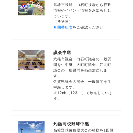
武雄市役所、白石町役場から行政
情報やイベント情報をお知らせし
ています。
［放送日］
月間番組表
をご確認ください
議会中継
武雄市議会・白石町議会の一般質
問を生中継、大町町議会、江北町
議会の一般質問を録画放送しま
す。
佐賀県議会の開会、一般質問を生
中継します。
※12ch（123ch）で放送していま
す。
灼熱高校野球中継
高校野球佐賀県大会の模様を1回戦