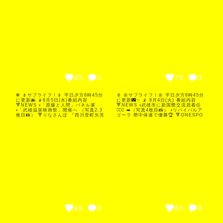
らせ 📢 【世界炎の博覧会30周年記念】
教えてもらいます💁🏻‍♀️📚 「平和について
奇天烈大博覧会 開催決定！🤡 テーマ
考えよう」をテーマに「へいわとせんそ
『奇天烈』の作品を大募集します✨ あ
う」を紹介します。 （写真3枚目📸）
なたの自由でユニークな表現をお待ちし
MC：神近 陽子・德丸 英器 キャスタ
ております！🔥 ➡️（写真4枚目📸） 諸
ー：小杉 裕子 ⏱放送時間⏱ ⚠️これまで
岡彩さんからサガン鳥栖情報もあります
と放送時間が異なります⚠️ 8/6（木）
⚽️✨ MC：迎 実恵子・諸岡 彩 キャスタ
18:45｜20:45｜22:45 8/7（金）6:30
ー：渡邊わかな ⏱放送時間⏱
｜ 8:15｜12:00｜14:00 ※ 週末にも再
8/7（金）18:45｜20:45｜22:45 ※ 週
放送を予定しています サプライフ！は
末にも再放送を予定しています サプラ
、あなたの日々の暮らしに 驚きと感動
イフ！は 、あなたの日々の暮らしに 驚
をお届けします💓💓 #武雄 #杵島 #佐賀
きと感動をお届けします💓💓 #武雄 #杵
の 地域情報 は #ケーブルワン サプラ
島 #佐賀 の地域情報は #ケーブルワン
イフ!
#サプライフ!
65
0
70
0
❁ 🌷サプライフ！🌷 平日夕方6時45分
☺︎ 🌼サプライフ！🌼 平日夕方6時45分
に更新🌆 📡8月5日(水)番組内容
に更新🌃✨ 📡 8月4日(火) 番組内容
🔻NEWS ▫️「原爆と人間」パネル展
🔻NEWS ▫️武雄市に新国際交流員着任
▫️「武雄温泉映画祭」開催へ （写真2.3
👱🏻‍♂️ ➡️（写真4枚目📸） ▫️リバイバルア
枚目📸） 🔻りなさんぽ 『西川登町矢筈
ゴーラ 県中体連で優勝🏆 🔻ONESPO
編 1回目』 今回はどんな出会いがあっ
江北空手道クラブ 全国大会へ🥋✨
たのでしょうか⁇ （写真4.5枚目📸） 🔻
➡️（写真枚1.2.3目📸) 🔻青春-
佐賀酒フェス イベントPR 有限会社馬
AOHARU-ブカツ 中総体やコンクール
場酒造場 馬場 嵩一朗 様 松浦一酒造株
向けて練習に励む部活動を紹介します！
式会社 田尻泰醇 様 スタジオへお越し
白石中学校•武雄中学校•大町ひじり学園
いただき イベントの告知をしていただ
の 美術部🎨が登場です😊 ➡️(写真5枚目
きました🍶✨ （写真1枚目📸） MC：中
📸：ケーブルワン放送部：鈴田 カメラ
山 亮子・青木 理奈 キャスター：武田
のことならお任せください 🫡」) ミス
宏樹 ⏱放送時間⏱ 8/5（水）18:45｜
ターサガン高橋義希SROからサガン鳥
20:45｜22:45 8/6（木）6:30｜ 8:15
栖情報をお伝えします！🔥 MC：迎実恵
｜12:00｜14:00 ※ 週末にも再放送を
子& 高橋 義希（サガン鳥栖SRO） ニ
予定しています サプライフ！は 、あな
ュースキャスター：渡邉わかな ⏱放送
たの日々の暮らしに 驚きと感動をお届
時間⏱ 8/4（火）18:45｜20:45｜
けします💓💓 #武雄 #杵島 #佐賀 の 地
22:45 8/5（水）6:30 ｜8:15｜12:00
域情報 は #ケーブルワン #サプライフ
｜14:00 ※ 週末にも再放送を予定して
います サプライフ！は 、あなたの日々
の暮らしに 驚きと感動をお届けします
💓💓 #武雄 #杵島 #佐賀 の地域情報は
66
0
83
0
#ケーブルワン #サプライフ!