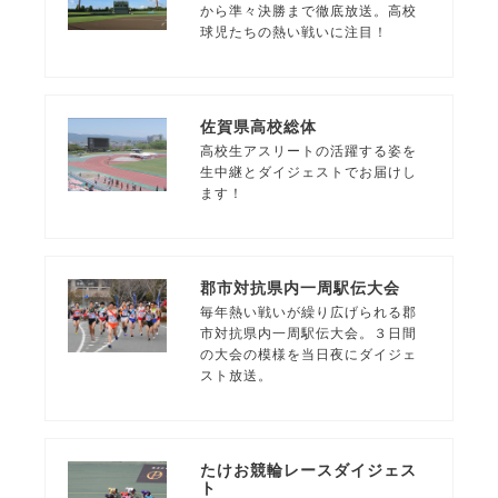
から準々決勝まで徹底放送。高校
球児たちの熱い戦いに注目！
佐賀県高校総体
高校生アスリートの活躍する姿を
生中継とダイジェストでお届けし
ます！
郡市対抗県内一周駅伝大会
毎年熱い戦いが繰り広げられる郡
市対抗県内一周駅伝大会。３日間
の大会の模様を当日夜にダイジェ
スト放送。
たけお競輪レースダイジェス
ト