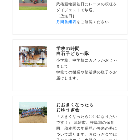
武雄競輪開催日にレースの模様を
ダイジェストで放送。
［放送日］
月間番組表
をご確認ください
学校の時間
白石子どもっ隊
小学校、中学校にカメラがおじゃ
まして
学校での授業や部活動の様子をお
届けします。
おおきくなったら
おゆうぎ会
『大きくなったら〇〇になりたい
です！』 武雄市、杵島郡の保育
園、幼稚園の年長児が将来の夢に
ついて語ります。おゆうぎ会では