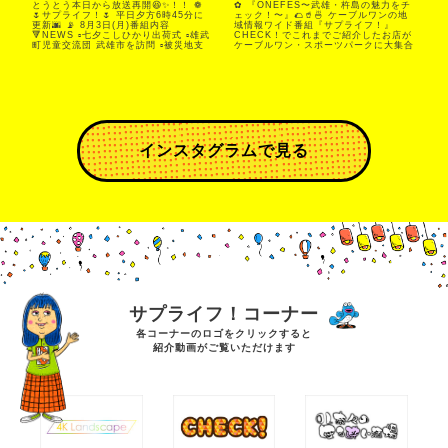
とうとう本日から放送再開😆✨！！ ❁
✿ 『ONEFES〜武雄・杵島の魅力をチ
🌷サプライフ！🌷 平日夕方6時45分に
ェック！〜』🌮🥤🍜 ケーブルワンの地
更新🌆 📡 8月3日(月)番組内容
域情報ワイド番組『サプライフ！』
🔻NEWS ▫️七夕こしひかり出荷式 ▫️雄武
CHECK！でこれまでご紹介したお店が
町児童交流団 武雄市を訪問 ▫️被災地支
ケーブルワン・スポーツパークに大集合
援の動き 広がる ➡️（写真3〜6枚目📸）
💃武雄市、杵島郡の魅力を新発見、再発
🔻神近陽子 全国制覇の旅 第24回 武雄
見しましょう👐🏼✨ 【出店店舗のご紹介
市･杵島郡在住の方に出身地を聞き、 全
②】 ・Da Iader(武雄市) @da_iader
国47都道府県コンプリートを目指しま
ピッツア、クラッカー 「地産地消の極
す🗾 ➡️（写真1.2枚目📸） 🔻佐賀弁ミ
力農薬を使わずに作られた食材を使用
ニ講座 しっと～と？ 今日の佐賀弁は
し、安心して食べられるように、体が元
「めーかからん」🤔 皆さんはどんな意
気になるようにピッツアをメインに作っ
味だか分かりますか❓ ➡️(写真7枚目📸）
ております。生まれも育ちもイタリア人
🔻 4Kで撮る地域の風景 「縫ノ池キャン
が作る愛情たっぷりの品、ぜひご賞味く
ドルナイト」をお届けします！ ➡️(写真
ださい。」 ・ベリーボタン(江北町)
インスタグラムで見る
8.9枚目📸） 🔻甲子園出場に向け「佐賀
@belly88button 地元野菜 Guild(武雄
商業高校」キャプテンインタビュー👦🏻
市) @guild_takeo_21 クラフトビー
⚾️ MC：中山 亮子・徳永 潤 キャスタ
ル、ミニホットドッグ、ホットサンド
ー：小杉 裕子 ⏱放送時間⏱ 8/3（月）
「異世界風料理店です」 ・coffeeshop
18:45｜20:45｜22:45 8/4（火）6:30
喜蔵(武雄市)
｜ 8:15｜12:00｜14:00 ※ 週末にも再
@coffeeshop_kizou_takeo アイスコ
放送を予定しています サプライフ！は
ーヒー、ソフトドリンク ・
、あなたの日々の暮らしに 驚きと感動
BakeStory(武雄市) インスタ：
をお届けします💓💓 #武雄 #杵島 #佐賀
@bake_story7326_1 ドリンク、焼菓
の 地域情報 は #ケーブルワン #サプラ
子、温泉テリーヌ、カップデザート
イフ
「定番人気の温泉テリーヌや本日限定商
品・ドリンクなどを用意しております」
・アトリエ雑貨chise(大町町)
@chisezakka 手作り雑貨・輸入雑貨
「大町町にあります雑貨店です。メイン
商品のビーズがま口や猫雑貨等をお持ち
サプライフ！コーナー
します。」 ・ampersand(武雄市)
@nicoleandeileen37 アクセサリー、
各コーナーのロゴをクリックすると
革製品、布製品、雑貨ほか 「ハンドメ
イドを通してたくさんの方と繋がってい
紹介動画がご覧いただけます
けるお店作りを心掛けています」 ・ボ
ディサロン香(江北町) @bodysalonkou
炭酸ヘッドミスト・ハンドリフレなど
「江北町エキキタコンテナ内になるボデ
ィサロン香～KOO～です、施術歴18
年。肩こり・ムクミ、疲れを癒すリラク
ゼーションサロンです」 ・佐賀県立宇
宙科学館(武雄市) @saga_yumeginga
ワークショップ 「学べるワークショッ
プを開催します！！」