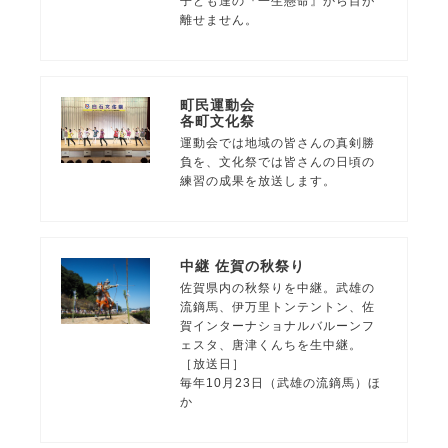
子ども達の『一生懸命』から目が
離せません。
町民運動会
各町文化祭
運動会では地域の皆さんの真剣勝
負を、文化祭では皆さんの日頃の
練習の成果を放送します。
中継 佐賀の秋祭り
佐賀県内の秋祭りを中継。武雄の
流鏑馬、伊万里トンテントン、佐
賀インターナショナルバルーンフ
ェスタ、唐津くんちを生中継。
［放送日］
毎年10月23日（武雄の流鏑馬）ほ
か