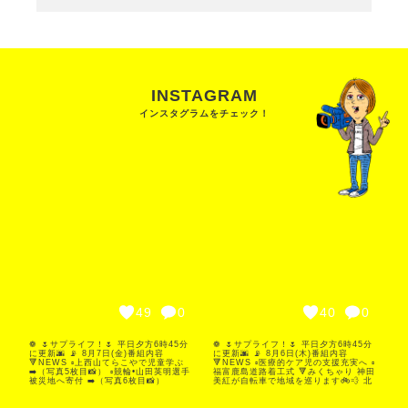
INSTAGRAM
インスタグラムをチェック！
49
0
40
0
❁ 🌷サプライフ！🌷 平日夕方6時45分
❁ 🌷サプライフ！🌷 平日夕方6時45分
に更新🌆 📡 8月7日(金)番組内容
に更新🌆 📡 8月6日(木)番組内容
🔻NEWS ▫️上西山てらこやで児童学ぶ
🔻NEWS ▫️医療的ケア児の支援充実へ ▫️
➡️（写真5枚目📸） ▫️競輪•山田英明選手
福富鹿島道路着工式 🔻みくちゃり 神田
被災地へ寄付 ➡️（写真6枚目📸）
美紅が自転車で地域を巡ります🚲💨 北
🔻CHECK! 江北町に新オープン✨ 大人
方町編 初回 （写真1枚目📸） 🔻えほん
の隠れ家『PARVA』を紹介します🎵🍸
のススメ 武雄市こども図書館の絵本専
➡️(写真1.2.3枚目📸) 🔻イベントのお知
門士･緒方千恵さんにおすすめの絵本を