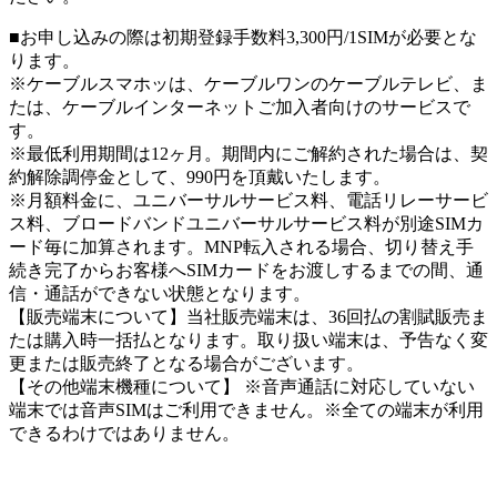
■お申し込みの際は初期登録手数料3,300円/1SIMが必要とな
ります。
※ケーブルスマホッは、ケーブルワンのケーブルテレビ、ま
たは、ケーブルインターネットご加入者向けのサービスで
す。
※最低利用期間は12ヶ月。期間内にご解約された場合は、契
約解除調停金として、990円を頂戴いたします。
※月額料金に、ユニバーサルサービス料、電話リレーサービ
ス料、ブロードバンドユニバーサルサービス料が別途SIMカ
ード毎に加算されます。MNP転入される場合、切り替え手
続き完了からお客様へSIMカードをお渡しするまでの間、通
信・通話ができない状態となります。
【販売端末について】当社販売端末は、36回払の割賦販売ま
たは購入時一括払となります。取り扱い端末は、予告なく変
更または販売終了となる場合がございます。
【その他端末機種について】 ※音声通話に対応していない
端末では音声SIMはご利用できません。※全ての端末が利用
できるわけではありません。