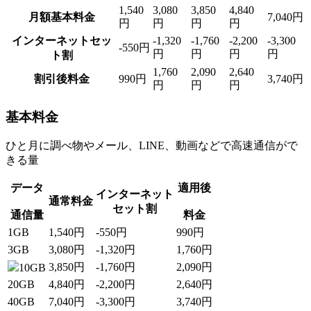
1,540
3,080
3,850
4,840
月額基本料金
7,040
円
円
円
円
円
インターネットセッ
-1,320
-1,760
-2,200
-3,300
-550円
円
円
円
円
ト割
1,760
2,090
2,640
割引後料金
990
円
3,740
円
円
円
円
基本料金
ひと月に調べ物やメール、LINE、動画などで高速通信がで
きる量
データ
適用後
インターネット
通常料金
セット割
通信量
料金
1
GB
1,540
円
-550円
990
円
3
GB
3,080
円
-1,320円
1,760
円
3,850
円
-1,760円
2,090
円
10
GB
20
GB
4,840
円
-2,200円
2,640
円
40
GB
7,040
円
-3,300円
3,740
円