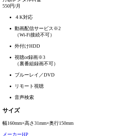
550
円/月
４K対応
動画配信サービス
※2
（Wi-Fi接続不可）
外付けHDD
視聴or録画
※3
（裏番組録画不可）
ブルーレイ／DVD
リモート視聴
音声検索
サイズ
幅160mm×高さ31mm×奥行150mm
メーカーHP