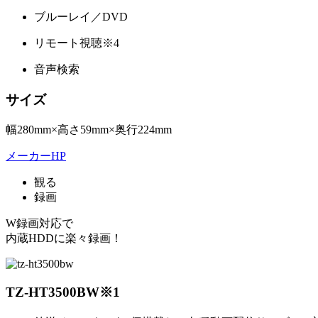
ブルーレイ／DVD
リモート視聴
※4
音声検索
サイズ
幅280mm×高さ59mm×奥行224mm
メーカーHP
観る
録画
W録画対応で
内蔵HDDに楽々録画！
TZ-HT3500BW
※1