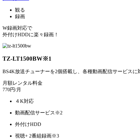
観る
録画
W録画対応で
外付けHDDに楽々録画！
TZ-LT1500BW
※1
BS4K放送チューナーを2個搭載し、各種動画配信サービスに
月額レンタル料金
770
円/月
４K対応
動画配信サービス
※2
外付けHDD
視聴+ 2番組録画
※3