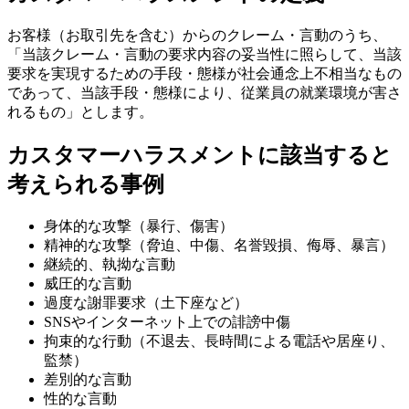
お客様（お取引先を含む）からのクレーム・言動のうち、
「当該クレーム・言動の要求内容の妥当性に照らして、当該
要求を実現するための手段・態様が社会通念上不相当なもの
であって、当該手段・態様により、従業員の就業環境が害さ
れるもの」とします。
カスタマーハラスメントに該当すると
考えられる事例
身体的な攻撃（暴行、傷害）
精神的な攻撃（脅迫、中傷、名誉毀損、侮辱、暴言）
継続的、執拗な言動
威圧的な言動
過度な謝罪要求（土下座など）
SNSやインターネット上での誹謗中傷
拘束的な行動（不退去、長時間による電話や居座り、
監禁）
差別的な言動
性的な言動