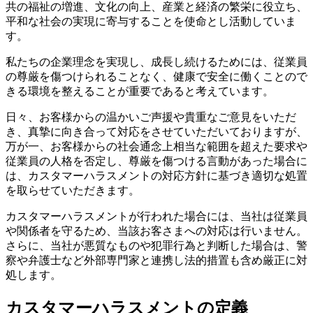
共の福祉の増進、文化の向上、産業と経済の繁栄に役立ち、
平和な社会の実現に寄与することを使命とし活動していま
す。
私たちの企業理念を実現し、成長し続けるためには、従業員
の尊厳を傷つけられることなく、健康で安全に働くことので
きる環境を整えることが重要であると考えています。
日々、お客様からの温かいご声援や貴重なご意見をいただ
き、真摯に向き合って対応をさせていただいておりますが、
万が一、お客様からの社会通念上相当な範囲を超えた要求や
従業員の人格を否定し、尊厳を傷つける言動があった場合に
は、カスタマーハラスメントの対応方針に基づき適切な処置
を取らせていただきます。
カスタマーハラスメントが行われた場合には、当社は従業員
や関係者を守るため、当該お客さまへの対応は行いません。
さらに、当社が悪質なものや犯罪行為と判断した場合は、警
察や弁護士など外部専門家と連携し法的措置も含め厳正に対
処します。
カスタマーハラスメントの定義