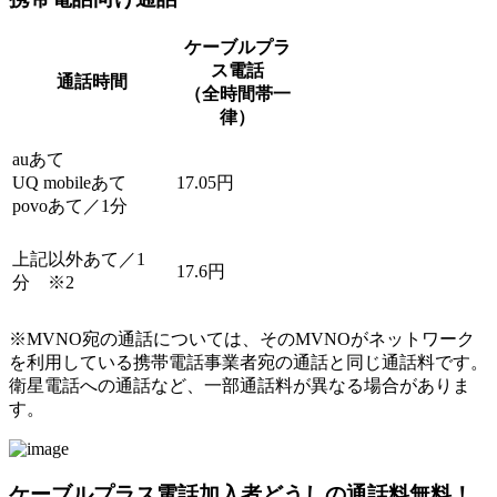
ケーブルプラ
ス電話
通話時間
（全時間帯一
律）
auあて
UQ mobileあて
17.
05円
povoあて
／1分
上記以外あて／1
17.
6円
分 ※2
※MVNO宛の通話については、そのMVNOがネットワーク
を利用している携帯電話事業者宛の通話と同じ通話料です。
衛星電話への通話など、一部通話料が異なる場合がありま
す。
ケーブルプラス電話加入者どうしの通話料無料！