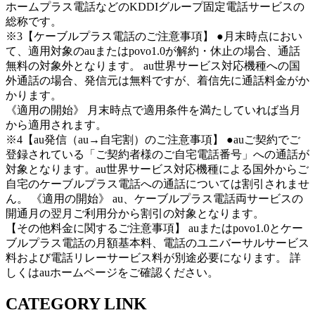
ホームプラス電話などのKDDIグループ固定電話サービスの
総称です。
※3【ケーブルプラス電話のご注意事項】 ●月末時点におい
て、適用対象のauまたはpovo1.0が解約・休止の場合、通話
無料の対象外となります。 au世界サービス対応機種への国
外通話の場合、発信元は無料ですが、着信先に通話料金がか
かります。
《適用の開始》 月末時点で適用条件を満たしていれば当月
から適用されます。
※4【au発信（au→自宅割）のご注意事項】 ●auご契約でご
登録されている「ご契約者様のご自宅電話番号」への通話が
対象となります。au世界サービス対応機種による国外からご
自宅のケーブルプラス電話への通話については割引されませ
ん。 《適用の開始》 au、ケーブルプラス電話両サービスの
開通月の翌月ご利用分から割引の対象となります。
【その他料金に関するご注意事項】 auまたはpovo1.0とケー
ブルプラス電話の月額基本料、電話のユニバーサルサービス
料および電話リレーサービス料が別途必要になります。 詳
しくはauホームページをご確認ください。
CATEGORY LINK