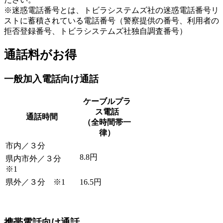
※迷惑電話番号とは、トビラシステムズ社の迷惑電話番号リ
ストに蓄積されている電話番号（警察提供の番号、利用者の
拒否登録番号、トビラシステムズ社独自調査番号）
通話料がお得
一般加入電話向け通話
ケーブルプラ
ス電話
通話時間
（全時間帯一
律）
市内／３分
8.
8円
県内市外／３分
※1
県外／３分 ※1
16.
5円
携帯電話向け通話