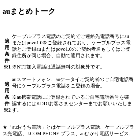
auまとめトーク
ケーブルプラス電話のご契約でご連絡先電話番号にau
適
またはpovo1.0をご登録されており、ケーブルプラス電
用
話とご登録auまたはpovo1.0のご契約者名もしくはご登
条
録住所が同じ場合、自動で適用されます。
件
※1
※NTT加入電話は通話無料の対象外です。
auスマートフォン、auケータイご契約者のご自宅電話番
適
号にケーブルプラス電話をご登録の場合。
用
条
※au携帯電話にご登録されているご自宅電話番号を確
件
認するにはKDDIお客さまセンターまでお願いいたしま
※2
す。
★「auおうち電話」とはケーブルプラス電話、ケーブルプラ
ス光電話、J:COM PHONE プラス、auひかり電話サービス、