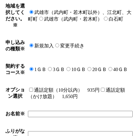
地域を選
択してく
武雄市（武内町・若木町以外）、江北町、大
ださい。
町町
武雄市（武内町・若木町）
白石町
※
申し込み
新規加入
変更手続き
の種類
※
契約する
1ＧＢ
3ＧＢ
10ＧＢ
20ＧＢ
40ＧＢ
コース
※
オプショ
通話定額（10分以内） 935円
通話定額
ン選択
（かけ放題） 1,650円
お名前
※
ふりがな