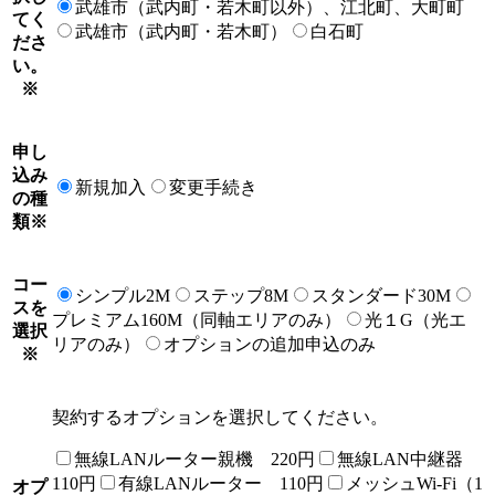
武雄市（武内町・若木町以外）、江北町、大町町
てく
武雄市（武内町・若木町）
白石町
ださ
い。
※
申し
込み
新規加入
変更手続き
の種
類
※
コー
シンプル2M
ステップ8M
スタンダード30M
スを
プレミアム160M（同軸エリアのみ）
光１G（光エ
選択
リアのみ）
オプションの追加申込のみ
※
契約するオプションを選択してください。
無線LANルーター親機 220円
無線LAN中継器
110円
有線LANルーター 110円
メッシュWi-Fi（1
オプ