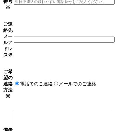
番号
※
ご連
絡先
メー
ルア
ドレ
ス
※
ご希
望の
連絡
電話でのご連絡
メールでのご連絡
方法
※
備考