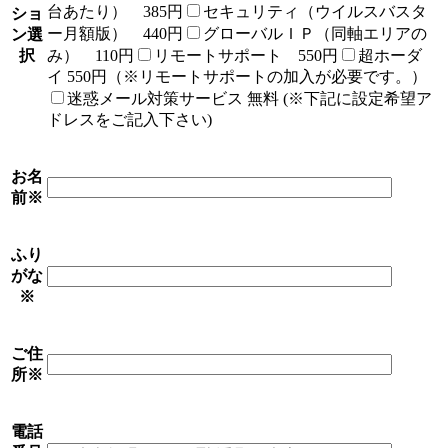
台あたり） 385円
セキュリティ（ウイルスバスタ
ショ
ー月額版） 440円
グローバルＩＰ（同軸エリアの
ン選
択
み） 110円
リモートサポート 550円
超ホーダ
イ 550円（※リモートサポートの加入が必要です。）
迷惑メール対策サービス 無料 (※下記に設定希望ア
ドレスをご記入下さい)
お名
前
※
ふり
がな
※
ご住
所
※
電話