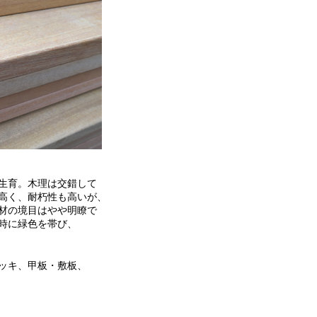
生育。木理は交錯して
高く、耐朽性も高いが、
材の境目はやや明瞭で
時に緑色を帯び、
ッキ、甲板・敷板、