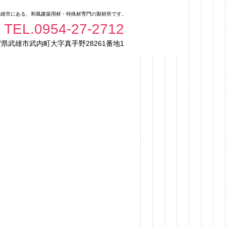
武雄市にある、和風建築用材・特殊材専門の製材所です。
TEL.0954-27-2712
28261
1
賀県武雄市武内町大字真手野
番地