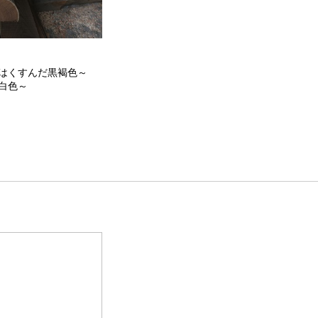
はくすんだ黒褐色～
白色～