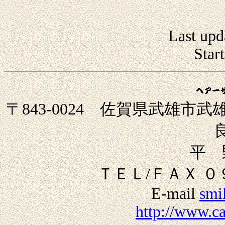
Last upd
Star
〒843-0024 佐賀県武雄
平 
ＴＥＬ/ＦＡＸ 
E-mail
smi
http://www.ca