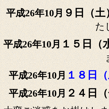
９日（土
10
平成26年
月
た
１５日（
10
平成26年
月
１８日（
10
平成26年
月
２４日（
10
平成26年
月