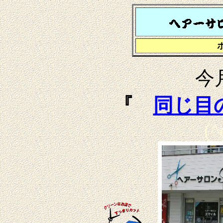
今
『
同じ目
(^