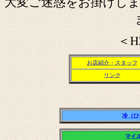
大変ご迷惑をお掛けし
＜H2
お店紹介・スタッフ
リンク
冷（ひ
マイ