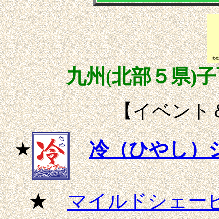
九州(北部５県)
【イベント
★
冷（ひやし）
★
マイルドシェー