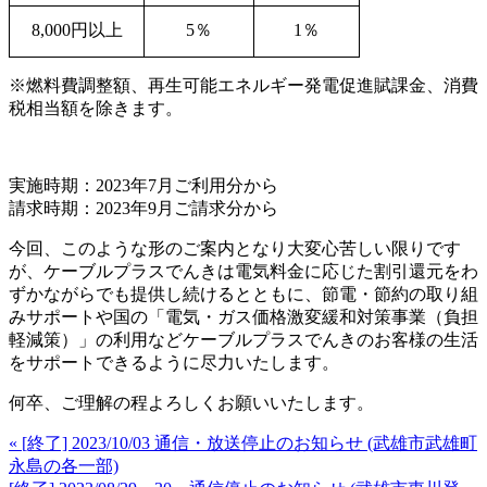
8,000円以上
5％
1％
※燃料費調整額、再生可能エネルギー発電促進賦課金、消費
税相当額を除きます。
実施時期：
2023
年
7
月ご利用分から
請求時期：
2023
年
9
月ご請求分から
今回、このような形のご案内となり大変心苦しい限りです
が、ケーブルプラスでんきは電気料金に応じた割引還元をわ
ずかながらでも提供し続けるとともに、節電・節約の取り組
みサポートや国の「電気・ガス価格激変緩和対策事業（負担
軽減策）」の利用などケーブルプラスでんきのお客様の生活
をサポートできるように尽力いたします。
何卒、ご理解の程よろしくお願いいたします。
« [終了] 2023/10/03 通信・放送停止のお知らせ (武雄市武雄町
永島の各一部)